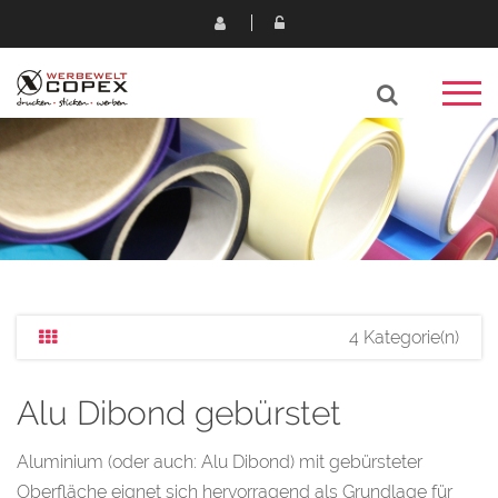
4 Kategorie(n)
Alu Dibond gebürstet
Aluminium (oder auch: Alu Dibond) mit gebürsteter
Oberfläche eignet sich hervorragend als Grundlage für